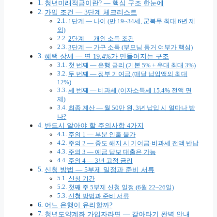
청년미래적금이란? — 핵심 구조 한눈에
가입 조건 — 3단계 체크리스트
1단계 — 나이 (만 19~34세, 군복무 최대 6년 제
외)
2단계 — 개인 소득 조건
3단계 — 가구 소득 (부모님 동거 여부가 핵심)
혜택 상세 — 연 19.4%가 만들어지는 구조
첫 번째 — 은행 금리 (기본 5% + 우대 최대 3%)
두 번째 — 정부 기여금 (매달 납입액의 최대
12%)
세 번째 — 비과세 (이자소득세 15.4% 전액 면
제)
최종 계산 — 월 50만 원, 3년 납입 시 얼마나 받
나?
반드시 알아야 할 주의사항 4가지
주의 1 — 부분 인출 불가
주의 2 — 중도 해지 시 기여금·비과세 전액 반납
주의 3 — 예금 담보 대출은 가능
주의 4 — 3년 고정 금리
신청 방법 — 5부제 일정과 준비 서류
신청 기간
첫째 주 5부제 신청 일정 (6월 22~26일)
신청 방법과 준비 서류
어느 은행이 유리할까?
청년도약계좌 가입자라면 — 갈아타기 완벽 안내