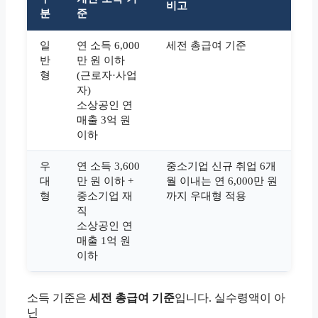
비고
분
준
일
연 소득 6,000
세전 총급여 기준
반
만 원 이하
형
(근로자·사업
자)
소상공인 연
매출 3억 원
이하
우
연 소득 3,600
중소기업 신규 취업 6개
대
만 원 이하 +
월 이내는 연 6,000만 원
형
중소기업 재
까지 우대형 적용
직
소상공인 연
매출 1억 원
이하
소득 기준은
세전 총급여 기준
입니다. 실수령액이 아
닌