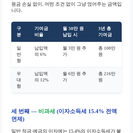
원금 손실 없이, 어떤 조건 없이 그냥 얹어주는 금액입
니다.
구
기여금
월 50만 원
3년 총
분
비율
납입 시
기여금
일
납입액
월 3만 원 추
총 108만
반
의 6%
가
원
형
우
납입액
월 6만 원 추
총 216만
대
의 12%
가
원
형
세 번째 —
비과세
(이자소득세 15.4% 전액
면제)
일반 적금·예금의 이자에는 15.4%의 이자소득세가 붙