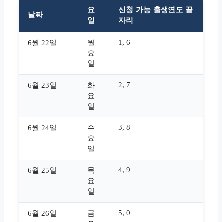
요
신청 가능 출생연도 끝
날짜
일
자리
1, 6
6월 22일
월
요
일
2, 7
6월 23일
화
요
일
3, 8
6월 24일
수
요
일
4, 9
6월 25일
목
요
일
5, 0
6월 26일
금